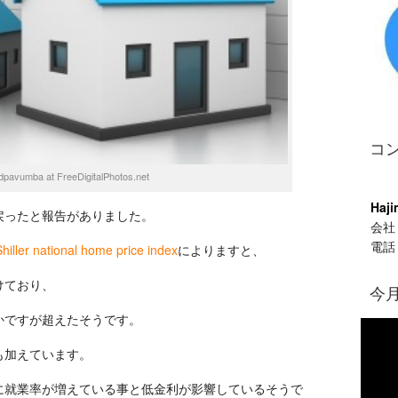
復
活
し
た
か！？
コ
dpavumba at FreeDigitalPhotos.net
Haji
戻ったと報告がありました。
会社：F
電話：
iller national home price index
によりますと、
けており、
今
かですが超えたそうです。
Video
Player
も加えています。
に就業率が増えている事と低金利が影響しているそうで