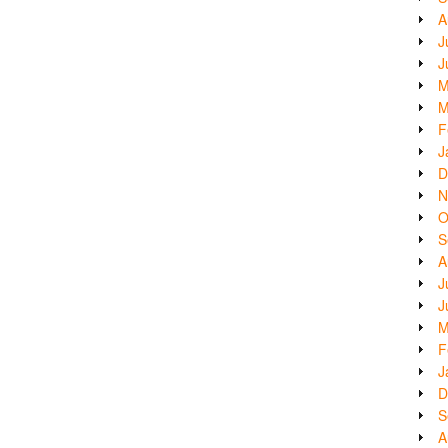
A
J
J
M
M
F
J
D
N
O
S
A
J
J
M
F
J
D
S
A