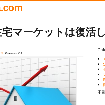
a.com
住宅マーケットは復活
Cat
on
情報
|
Comments Off
ア
U
メ
リ
カ
の
住
宅
マ
ー
ケ
不動
ッ
ト
は