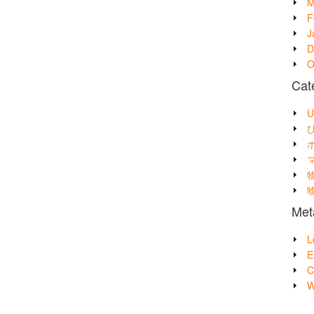
M
F
J
D
O
Cat
U
Met
L
E
C
W