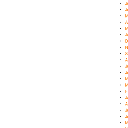
J
J
M
A
M
J
D
N
S
A
J
J
M
M
F
J
A
J
J
M