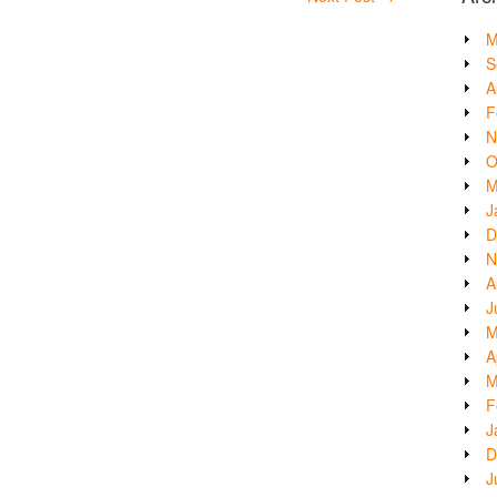
M
S
A
F
N
O
M
J
D
N
A
J
M
A
M
F
J
D
J