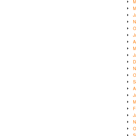
M
M
J
N
O
J
A
M
J
D
N
O
S
A
J
M
F
J
N
O
S