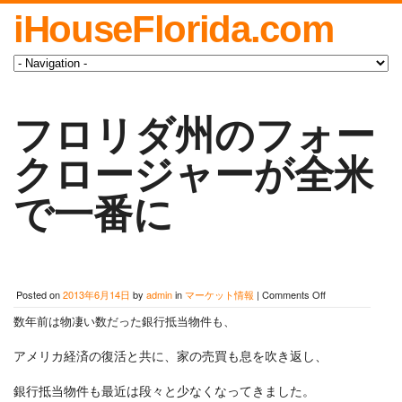
iHouseFlorida.com
フロリダ州のフォー
クロージャーが全米
で一番に
on
Posted on
2013年6月14日
by
admin
in
マーケット情報
|
Comments Off
フ
数年前は物凄い数だった銀行抵当物件も、
ロ
リ
ダ
アメリカ経済の復活と共に、家の売買も息を吹き返し、
州
の
銀行抵当物件も最近は段々と少なくなってきました。
フ