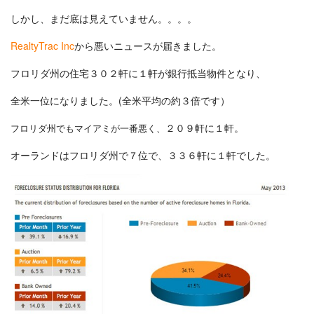
ォ
ー
しかし、まだ底は見えていません。。。。
ク
ロ
RealtyTrac Inc
から悪いニュースが届きました。
ー
ジ
フロリダ州の住宅３０２軒に１軒が銀行抵当物件となり、
ャ
ー
が
全米一位になりました。(全米平均の約３倍です）
全
米
２０９軒に１軒。
フロリダ州でもマイアミが一番悪く、
で
一
番
オーランドはフロリダ州で７位で、３３６軒に１軒でした。
に