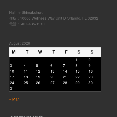
Hajime Shimabukuro
住所：10006 Wellness Way Unit D Orlando, FL 32832
電話： 407-435-1910
August 2026
M
T
W
T
F
S
S
1
2
3
4
5
6
7
8
9
10
11
12
13
14
15
16
17
18
19
20
21
22
23
24
25
26
27
28
29
30
31
« Mar