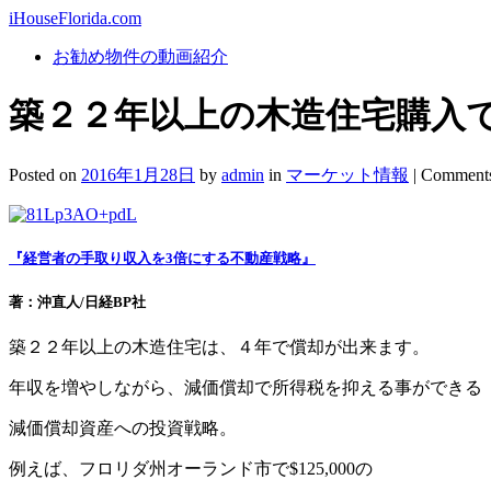
iHouseFlorida.com
お勧め物件の動画紹介
築２２年以上の木造住宅購入で
Posted on
2016年1月28日
by
admin
in
マーケット情報
|
Comments
『
経営者の手取り収入を3倍にする不動産戦略
』
著：沖直人/日経BP社
築２２年以上の木造住宅は、４年で償却が出来ます。
年収を増やしながら、減価償却で所得税を抑える事ができる
減価償却資産への投資戦略。
例えば、フロリダ州オーランド市で$125,000の