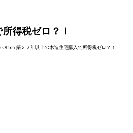
所得税ゼロ？​！
 Off
on 築２２年以上の木造住宅購入で所得税ゼロ？​！