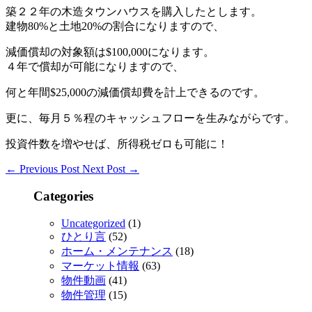
築２２年の木造タウンハウスを購入したとします。
建物80%と土地20%の割合になりますので、
減価償却の対象額は$100,000になります。
４年で償却が可能になりますので、
何と年間$25,000の減価償却費を計上できるのです。
更に、毎月５％程のキャッシュフローを生みながらです。
投資件数を増やせば、所得税ゼロも可能に！
←
Previous Post
Next Post
→
Categories
Uncategorized
(1)
ひとり言
(52)
ホーム・メンテナンス
(18)
マーケット情報
(63)
物件動画
(41)
物件管理
(15)