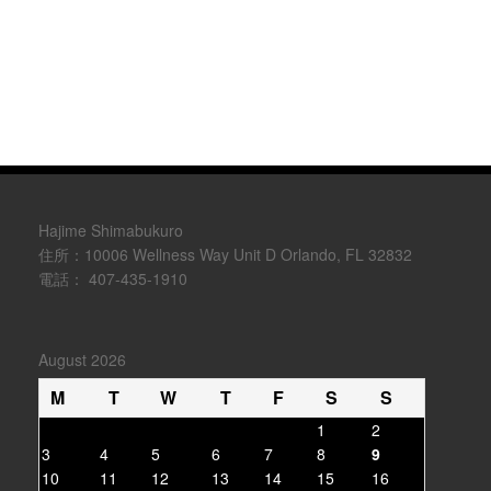
Hajime Shimabukuro
住所：10006 Wellness Way Unit D Orlando, FL 32832
電話： 407-435-1910
August 2026
M
T
W
T
F
S
S
1
2
3
4
5
6
7
8
9
10
11
12
13
14
15
16